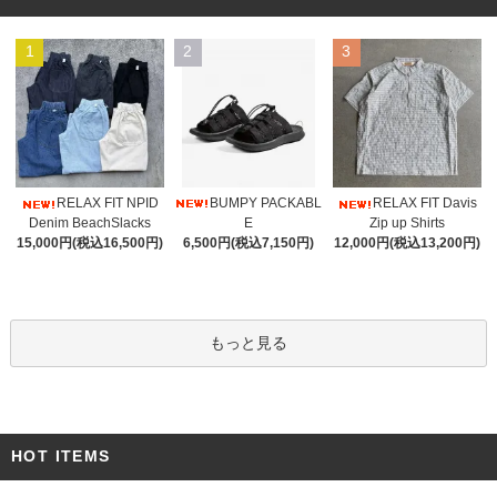
1
2
3
BUMPY PACKABL
RELAX FIT NPID
RELAX FIT Davis
E
Denim BeachSlacks
Zip up Shirts
6,500円(税込7,150円)
15,000円(税込16,500円)
12,000円(税込13,200円)
もっと見る
HOT ITEMS