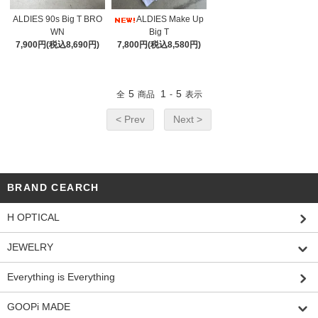
ALDIES 90s Big T BRO
ALDIES Make Up
WN
Big T
7,900円(税込8,690円)
7,800円(税込8,580円)
5
1
5
全
商品
-
表示
< Prev
Next >
BRAND CEARCH
H OPTICAL
JEWELRY
Everything is Everything
GOOPi MADE