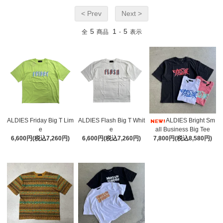
< Prev
Next >
5
1
5
全
商品
-
表示
ALDIES Friday Big T Lim
ALDIES Flash Big T Whit
ALDIES Bright Sm
e
e
all Business Big Tee
6,600円(税込7,260円)
6,600円(税込7,260円)
7,800円(税込8,580円)