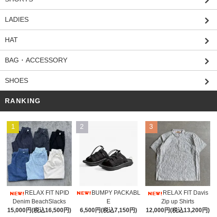
LADIES
HAT
BAG・ACCESSORY
SHOES
RANKING
1
2
3
BUMPY PACKABL
RELAX FIT NPID
RELAX FIT Davis
E
Denim BeachSlacks
Zip up Shirts
6,500円(税込7,150円)
15,000円(税込16,500円)
12,000円(税込13,200円)